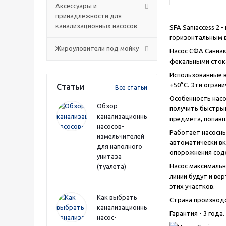
Аксессуары и
принадлежности для
канализационных насосов
SFA Saniaccess 2 
горизонтальным в
Жироуловители под мойку
Насос СФА Саниа
фекальными стока
Использованные в
+50°C. Эти огран
Статьи
Все статьи
Особенность насос
Обзор
получить быстрый
канализационных
предмета, попавш
насосов-
Работает насосны
измельчителей
автоматически вк
для наполного
опорожнения соде
унитаза
Насос максимальн
(туалета)
линии будут и ве
этих участков.
Как выбрать
Страна производс
канализационный
Гарантия - 3 года.
насос-