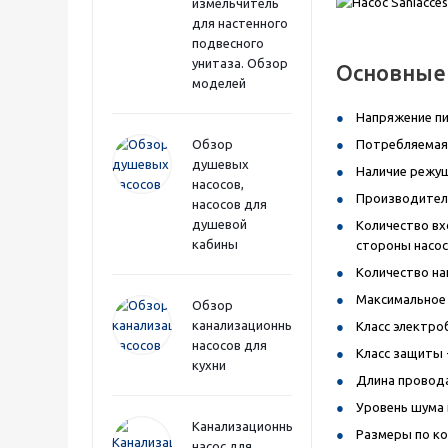
измельчитель
для настенного
подвесного
унитаза. Обзор
Основные 
моделей
Напряжение пит
Обзор
Потребляемая 
душевых
Наличие режущ
насосов,
Производитель
насосов для
душевой
Количество вх
кабины
стороны насос
Количество на
Максимальное 
Обзор
канализационных
Класс электроб
насосов для
Класс защиты -
кухни
Длина провода 
Уровень шума п
Канализационный
Размеры по кор
насос для