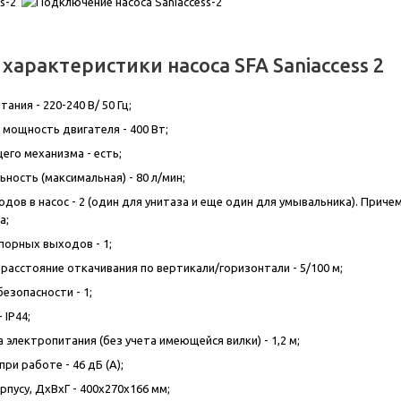
характеристики насоса SFA Saniaccess 2
ания - 220-240 В/ 50 Гц;
мощность двигателя - 400 Вт;
его механизма - есть;
ность (максимальная) - 80 л/мин;
одов в насос - 2 (один для унитаза и еще один для умывальника). Прич
а;
порных выходов - 1;
расстояние откачивания по вертикали/горизонтали - 5/100 м;
езопасности - 1;
 IP44;
электропитания (без учета имеющейся вилки) - 1,2 м;
ри работе - 46 дБ (А);
пусу, ДxВxГ - 400x270x166 мм;