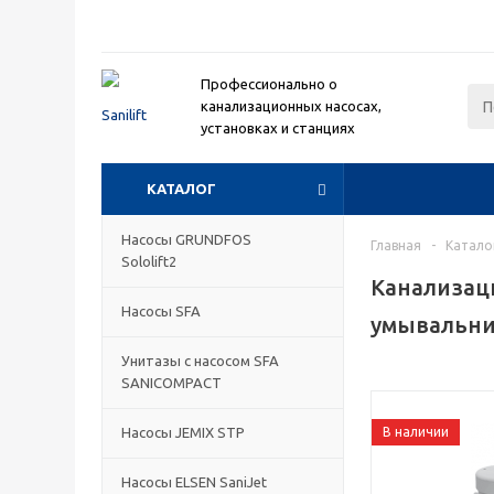
Профессионально о
канализационных насосах,
установках и станциях
КАТАЛОГ
Насосы GRUNDFOS
Главная
-
Катало
Sololift2
Канализаци
Насосы SFA
умывальн
Унитазы с насосом SFA
SANICOMPACT
Насосы JEMIX STP
В наличии
Насосы ELSEN SaniJet