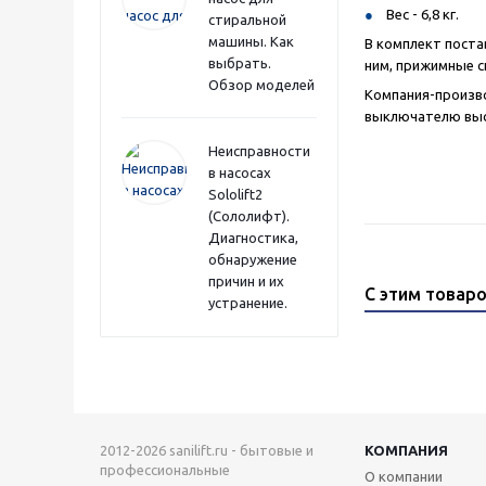
Вес - 6,8 кг.
стиральной
машины. Как
В комплект поста
выбрать.
ним, прижимные с
Обзор моделей
Компания-произво
выключателю высо
Неисправности
в насосах
Sololift2
(Сололифт).
Диагностика,
обнаружение
причин и их
С этим товар
устранение.
2012-2026 sanilift.ru - бытовые и
КОМПАНИЯ
профессиональные
О компании