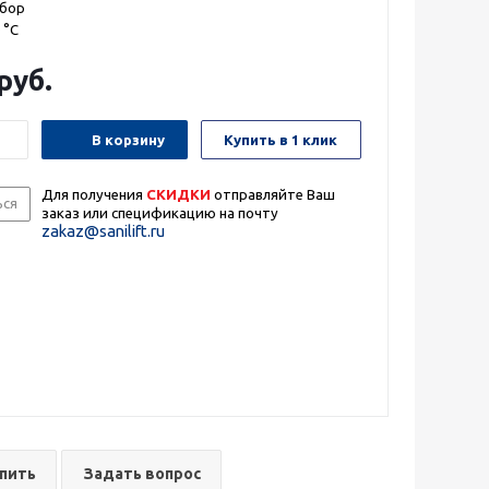
ибор
 °С
руб.
В корзину
Купить в 1 клик
Для получения
СКИДКИ
отправляйте Ваш
ься
заказ
или спецификацию на почту
zakaz@sanilift.ru
упить
Задать вопрос