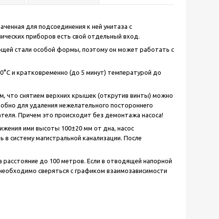
аченная для подсоединения к ней унитаза с
нических приборов есть свой отдельный вход.
щей стали особой формы, поэтому он может работать с
0°C и кратковременно (до 5 минут) температурой до
том, что снятием верхних крышек (открутив винты) можно
добно для удаления нежелательного постороннего
ателя. Причем это происходит без демонтажа насоса!
тижения ими высоты 100±20 мм от дна, насос
 в систему магистральной канализации. После
а расстояние до 100 метров. Если в отводящей напорной
и необходимо сверяться с графиком взаимозависимости