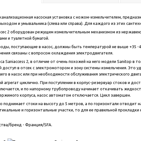
- канализационная насосная установка с ножом-измельчителем, предназн
ыходом и умывальника (слева или справа). Для каждого из этих сантех
ксес 2 оборудован режущим измельчительным механизмом из нержавею
ми и туалетной бумагой.
оды, поступающие в насос, должны быть температурой не выше +35 -4
ичения связаны с вопросом охлаждения электродвигателя.
а Saniaccess 2, в отличие от очень похожей на него модели Sanitop в 
 доступ в отсек с электромотором и зону системы измельчения. Это у
его в насос или при необходимости обслуживания электрического двиг
й агрегат циклично. При поступлении в корпус-резервуар стоков и дос
лючается, и по напорному трубопроводу начинает откачивать жидкость
ржимого корпуса, насос автоматом отключается. Цикл завершен.
о поднимает стоки на высоту до 5 метров, а по горизонтали отводит н
ртикальные и горизонтальные участки, то для ее правильной прокладк
тва/бренд - Франция/SFA.