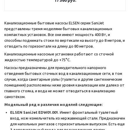
17 560
руб.
Канализационные бытовые насосы
ELSEN
серии SaniJet
представлены тремя моделями бытовых канализационных
компактных установок. Все они имеют мощность 400 Вт, и
способны поднимать стоки по вертикали на высоту до 8 метров, и
отводить по горизонтали на длину до 80 метров.
Канализационные насосные установки работают со сточной
жидкостью температурой до +75°С.
Насосы предназначены для принудительного напорного
отведения бытовых сточных вод в канализационные сети, в том
случае, когда санитарные узлы (туалеты и другие сантехнические
помещения) расположены ниже уровня канализации или далеко от
главного стояка, и вода не может отводиться в канализацию
самотёком.
Модельный ряд и различия моделей следующие:
ELSEN
SaniJet EDW01.001
. Имеет фронтальный туалетный
вход, нож-измельчитель из нержавеющей стали. Предназначен
для напольных унитазов с горизонтальным выпуском. Есть еще
3 дополнительный входа для подсоединения других