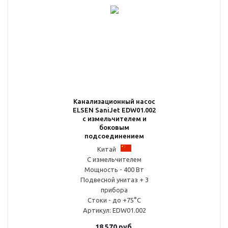
Канализационный насос
ELSEN SaniJet EDW01.002
с измельчителем и
боковым
подсоединением
Китай
С измельчителем
Мощность - 400 Вт
Подвесной унитаз + 3
прибора
Стоки - до +75°С
Артикул
: EDW01.002
18 570
руб.